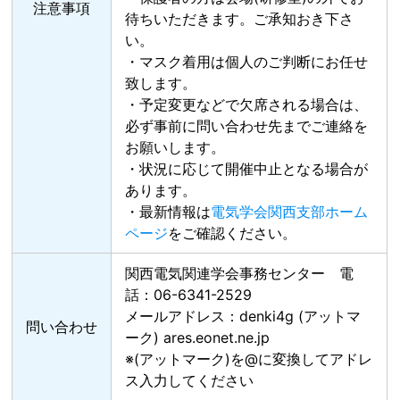
注意事項
待ちいただきます。ご承知おき下さ
い。
・マスク着⽤は個⼈のご判断にお任せ
致します。
・予定変更などで⽋席される場合は、
必ず事前に問い合わせ先までご連絡を
お願いします。
・状況に応じて開催中⽌となる場合が
あります。
・最新情報は
電気学会関西支部ホーム
ページ
をご確認ください。
関西電気関連学会事務センター 電
話：06-6341-2529
メールアドレス：denki4g (アットマ
問い合わせ
ーク) ares.eonet.ne.jp
※(アットマーク)を@に変換してアドレ
ス入力してください