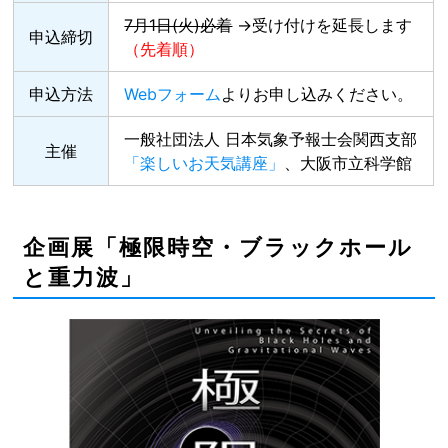
7月1日(火)
必着
→受け付けを延長します
申込締切
（先着順）
申込方法
Webフォーム
よりお申し込みください。
一般社団法人 日本気象予報士会関西支部
主催
「楽しいお天気講座」
、大阪市立科学館
企画展「極限時空・ブラックホール
と重力波」