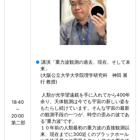
講演「重力波観測の過去、現在、そして未
来」
(大阪公立大学大学院理学研究科 神田 展
行 教授)
人類が光学望遠鏡を手に入れてから400年
余り、天体観測は今でも宇宙の新しい姿を
18:40
もたらし続けています。そんな宇宙の最新
～
の観測手段の一つが、時空の歪みの波であ
20:00
る”重力波”です。
第二部
１０年前の人類最初の重力波の直接観測以
来、現在までに300近くのブラックホール