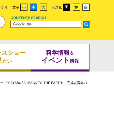
국어
小
中
大
黒
黄
白
文字
背景色
CONTENTS SEARCH
ンスショー
科学情報
＆
見
イベント
たい
情報
ABUSA -BACK TO THE EARTH-」完成試写会の