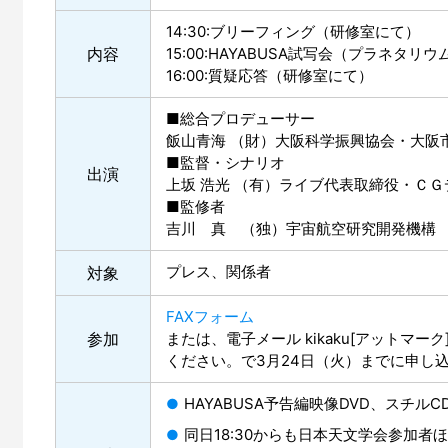
14:30:ブリーフィング（研修室にて）
内容
15:00:HAYABUSA試写会（プラネタリ
16:00:質疑応答（研修室にて）
■総合プロデューサー
飯山青海 （財）大阪科学振興協会・大阪
■監督・シナリオ
出演
上坂 浩光 （有）ライブ代表取締役・Ｃ
■監修者
吉川 真 （独）宇宙航空研究開発機構
プレス、関係者
対象
FAXフォーム
参加
または、電子メール kikaku[アットマーク]s
ください。で3月24日（火）までに申し
HAYABUSA予告編映像DVD、スチ
同日18:30からも日本天文学会参加