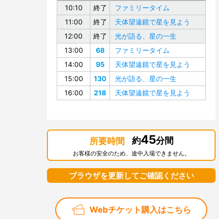
10:10
終了
ファミリータイム
11:00
終了
天体望遠鏡で星を見よう
12:00
終了
光が語る、星の一生
13:00
68
ファミリータイム
14:00
95
天体望遠鏡で星を見よう
15:00
130
光が語る、星の一生
16:00
218
天体望遠鏡で星を見よう
45
約
分間
所要時間
お客様の安全のため、途中入場できません。
ブラウザを更新してご確認ください
Webチケット購入はこちら