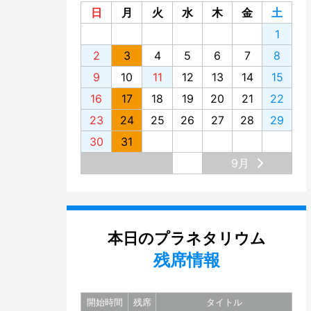
2013
日
月
火
水
木
金
土
1
2012
2
3
4
5
6
7
8
2011
9
10
11
12
13
14
15
2010
16
17
18
19
20
21
22
2009
23
24
25
26
27
28
29
2008
30
31
2007
9月
2006
2005
本日のプラネタリウム
残席情報
開始時間
残席
タイトル