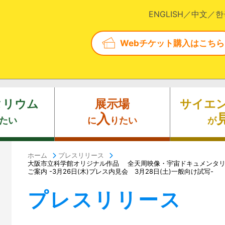
ENGLISH
中文
한
Webチケット購入はこちら
タリウム
展示場
サイエ
入
たい
に
りたい
が
ホーム
プレスリリース
大阪市立科学館オリジナル作品 全天周映像・宇宙ドキュメンタリー 「HAY
ご案内 -3月26日(木)プレス内見会 3月28日(土)一般向け試写-
プレスリリース