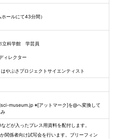
ウムホールにて43分間）
市立科学館 学芸員
Ｇディレクター
 はやぶさプロジェクトサイエンティスト
ci-museum.jp ※[アットマーク]を@へ変換して
込み
ルCDなどが入ったプレス用資料を配付します。
者ほか関係者向け試写会を行います。ブリーフィン