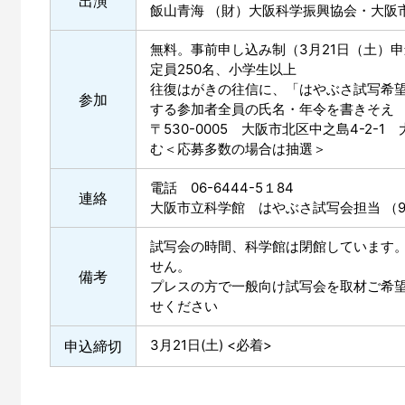
出演
飯山青海 （財）大阪科学振興協会・大阪
無料。事前申し込み制（3月21日（土）申
定員250名、小学生以上
往復はがきの往信に、「はやぶさ試写希望
参加
する参加者全員の氏名・年令を書きそえ
〒530-0005 大阪市北区中之島4-2
む＜応募多数の場合は抽選＞
電話 06-6444-5１84
連絡
大阪市立科学館 はやぶさ試写会担当 （9
試写会の時間、科学館は閉館しています
せん。
備考
プレスの方で一般向け試写会を取材ご希望の方
せください
3月21日(土) <必着>
申込締切