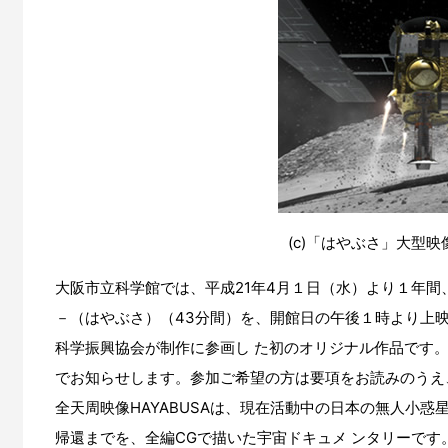
(c)「はやぶさ」大型映
大阪市立科学館では、平成21年4月１日（水）より１年間、全天周
－（はやぶさ）（43分間）を、開館日の午後１時より上映し
科学振興協会が制作に参画し た初のオリジナル作品です
でお知らせします。参加ご希望の方は要項をお読みのうえ
全天周映像HAYABUSAは、現在活動中の日本の無人小
帰還までを、全編CGで描いた宇宙ドキュメ ンタリーで