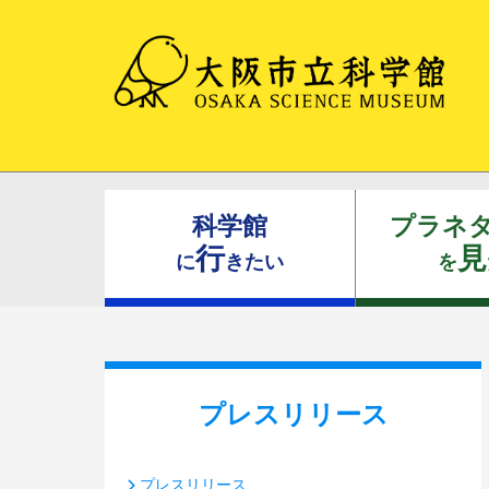
科学館
プラネ
行
見
に
きたい
を
プレスリリース
プレスリリース