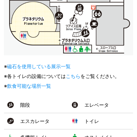
※
磁石を使用している展示一覧
※各トイレの設備については
こちら
をご覧ください。
※
飲食可能な場所一覧
階段
エレベータ
エスカレータ
トイレ