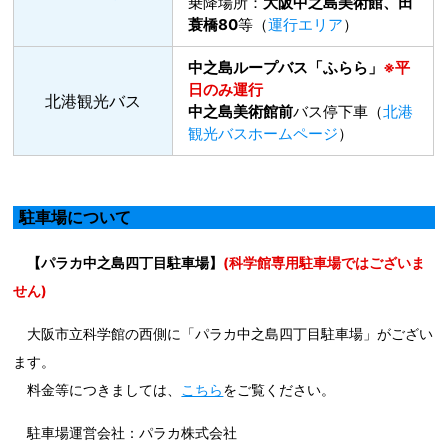
乗降場所：
大阪中之島美術館、田
蓑橋80
等（
運行エリア
）
中之島ループバス「ふらら」
※平
日のみ運行
北港観光バス
中之島美術館前
バス停下車（
北港
観光バスホームページ
）
駐車場について
【パラカ中之島四丁目駐車場】
(科学館専用駐車場ではございま
せん)
大阪市立科学館の西側に「パラカ中之島四丁目駐車場」がござい
ます。
料金等につきましては、
こちら
をご覧ください。
駐車場運営会社：パラカ株式会社