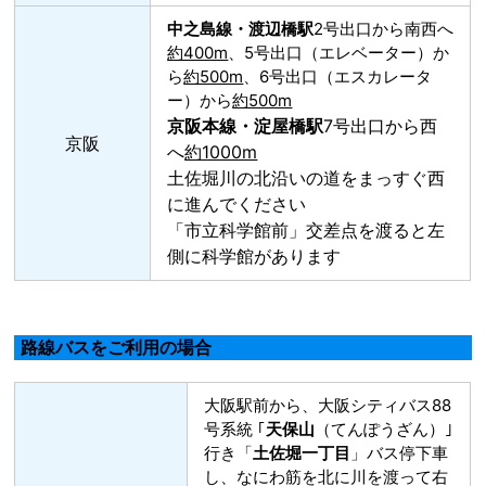
中之島線・渡辺橋駅
2号出口から南西へ
約400m
、5号出口（エレベーター）か
ら
約500m
、6号出口（エスカレータ
ー）から
約500m
京阪本線・淀屋橋駅
7号出口から西
京阪
へ
約1000m
土佐堀川の北沿いの道をまっすぐ西
に進んでください
「市立科学館前」交差点を渡ると左
側に科学館があります
路線バスをご利用の場合
大阪駅前から、大阪シティバス88
号系統 ｢
天保山
（てんぽうざん）｣
行き「
土佐堀一丁目
」バス停下車
し、なにわ筋を北に川を渡って右