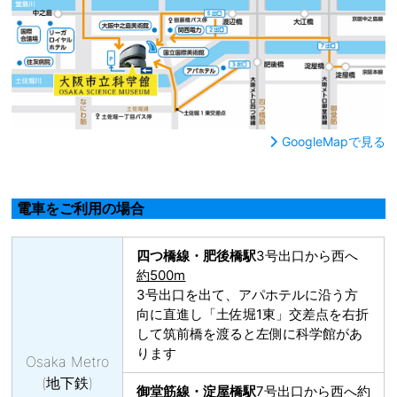
GoogleMapで見る
電車をご利用の場合
四つ橋線・肥後橋駅
3号出口から西へ
約500m
3号出口を出て、アパホテルに沿う方
向に直進し「土佐堀1東」交差点を右折
して筑前橋を渡ると左側に科学館があ
ります
Osaka Metro
(地下鉄)
御堂筋線・淀屋橋駅
7号出口から西へ
約