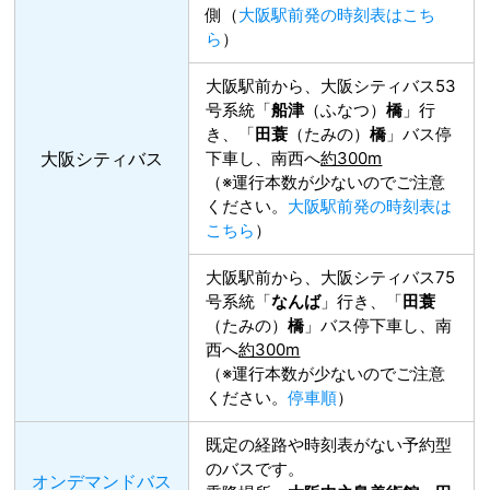
側（
大阪駅前発の時刻表はこち
ら
）
大阪駅前から、大阪シティバス53
号系統「
船津
（ふなつ）
橋
」行
き、「
田蓑
（たみの）
橋
」バス停
大阪シティバス
下車し、南西へ
約300m
（※運行本数が少ないのでご注意
ください。
大阪駅前発の時刻表は
こちら
）
大阪駅前から、大阪シティバス75
号系統「
なんば
」行き、「
田蓑
（たみの）
橋
」バス停下車し、南
西へ
約300m
（※運行本数が少ないのでご注意
ください。
停車順
）
既定の経路や時刻表がない予約型
のバスです。
オンデマンドバス