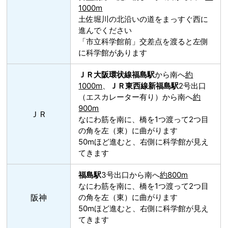
1000m
土佐堀川の北沿いの道をまっすぐ西に
進んでください
「市立科学館前」交差点を渡ると左側
に科学館があります
ＪＲ大阪環状線福島駅
から南へ
約
1000m
、
ＪＲ東西線新福島駅
2号出口
（エスカレーター有り）から南へ
約
900m
ＪＲ
なにわ筋を南に、橋を1つ渡って2つ目
の角を左（東）に曲がります
50mほど進むと、右側に科学館が見え
てきます
福島駅
3号出口から南へ
約800m
なにわ筋を南に、橋を1つ渡って2つ目
阪神
の角を左（東）に曲がります
50mほど進むと、右側に科学館が見え
てきます