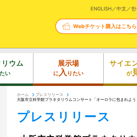
ENGLISH
中文
한
Webチケット購入はこちら
タリウム
展示場
サイエ
入
たい
に
りたい
が
ホーム
プレスリリース
大阪市立科学館プラネタリウムコンサート「オーロラに包まれよう
プレスリリース