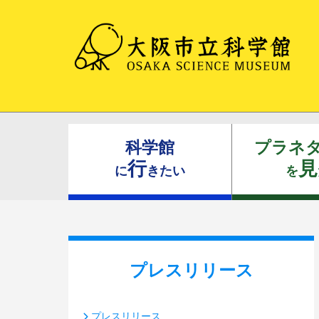
科学館
プラネ
行
見
に
きたい
を
プレスリリース
プレスリリース