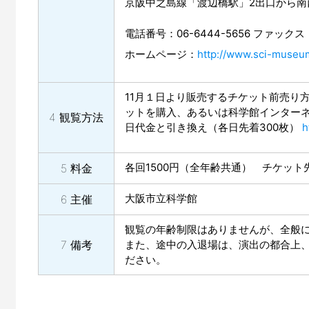
京阪中之島線「渡辺橋駅」2出口から南
電話番号：06-6444-5656 ファックス：0
ホームページ：
http://www.sci-museum
11月１日より販売するチケット前売り
ットを購入、あるいは科学館インター
4 観覧方法
日代金と引き換え（各日先着300枚）
h
各回1500円（全年齢共通） チケット
5 料金
大阪市立科学館
6 主催
観覧の年齢制限はありませんが、全般
7 備考
また、途中の入退場は、演出の都合上
ださい。