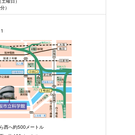
日（土曜日）
0分）
1
ら西へ約500メートル