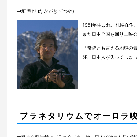
中垣 哲也 (なかがき てつや)
1961年生まれ、札幌在住
また日本全国を回り上映
『奇跡とも言える地球の素
降、日本人が失ってしま
プラネタリウムでオーロラ