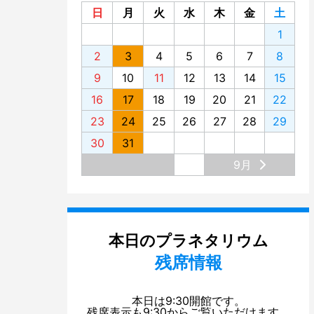
2013
日
月
火
水
木
金
土
1
2012
2
3
4
5
6
7
8
2011
9
10
11
12
13
14
15
2010
16
17
18
19
20
21
22
2009
23
24
25
26
27
28
29
2008
30
31
2007
9月
2006
2005
本日のプラネタリウム
残席情報
本日は9:30開館です。
残席表示も9:30からご覧いただけます。