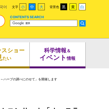
국어
小
中
大
黒
黄
白
文字
背景色
CONTENTS SEARCH
ンスショー
科学情報
＆
見
イベント
たい
情報
 ～ハープの調べにのせて」を開催します