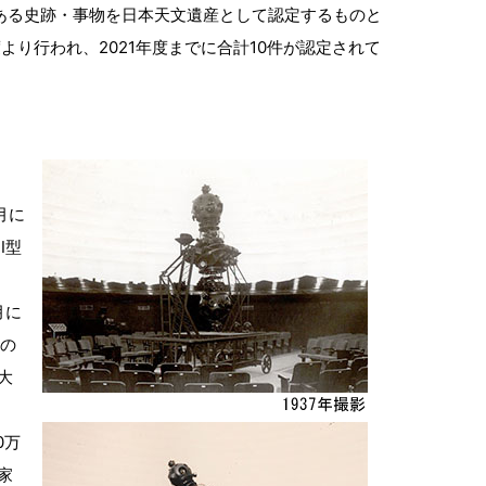
のある史跡・事物を日本天文遺産として認定するものと
より行われ、2021年度までに合計10件が認定されて
月に
Ⅱ型
月に
くの
大
0万
家