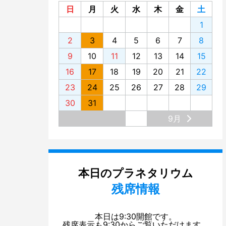
2013
日
月
火
水
木
金
土
1
2012
2
3
4
5
6
7
8
2011
9
10
11
12
13
14
15
2010
16
17
18
19
20
21
22
2009
23
24
25
26
27
28
29
2008
30
31
2007
9月
2006
2005
本日のプラネタリウム
残席情報
本日は9:30開館です。
残席表示も9:30からご覧いただけます。