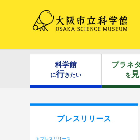
科学館
プラネ
行
見
に
きたい
を
プレスリリース
プレスリリース