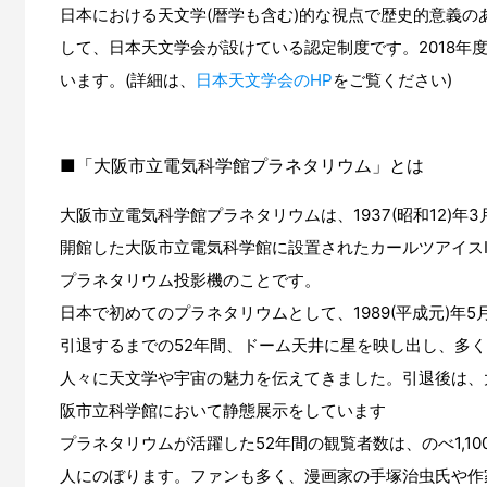
日本における天文学(暦学も含む)的な視点で歴史的意義
して、日本天文学会が設けている認定制度です。2018年度
います。(詳細は、
日本天文学会のHP
をご覧ください)
■「大阪市立電気科学館プラネタリウム」とは
大阪市立電気科学館プラネタリウムは、1937(昭和12)年3
開館した大阪市立電気科学館に設置されたカールツアイス
プラネタリウム投影機のことです。
日本で初めてのプラネタリウムとして、1989(平成元)年5
引退するまでの52年間、ドーム天井に星を映し出し、多
人々に天文学や宇宙の魅力を伝えてきました。引退後は、
阪市立科学館において静態展示をしています
プラネタリウムが活躍した52年間の観覧者数は、のべ1,10
人にのぼります。ファンも多く、漫画家の手塚治虫氏や作