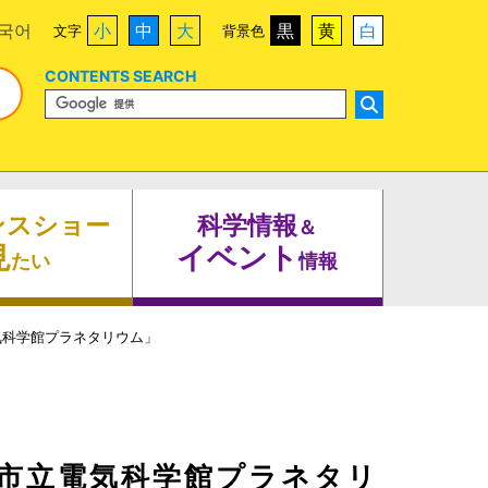
국어
小
中
大
黒
黄
白
文字
背景色
CONTENTS SEARCH
ンスショー
科学情報
＆
見
イベント
たい
情報
気科学館プラネタリウム」
市立電気科学館プラネタリ