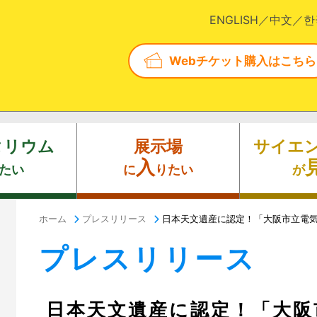
ENGLISH
中文
한
Webチケット購入はこちら
タリウム
展示場
サイエ
入
たい
に
りたい
が
ホーム
プレスリリース
日本天文遺産に認定！「大阪市立電
プレスリリース
日本天文遺産に認定！「大阪