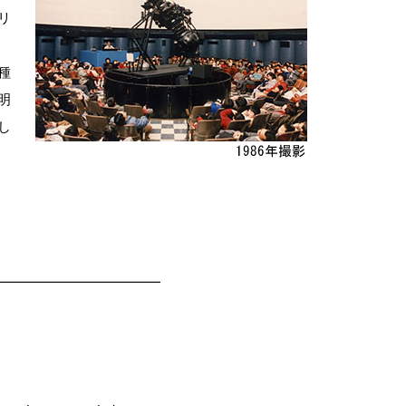
リ
種
明
し
――――――――――――