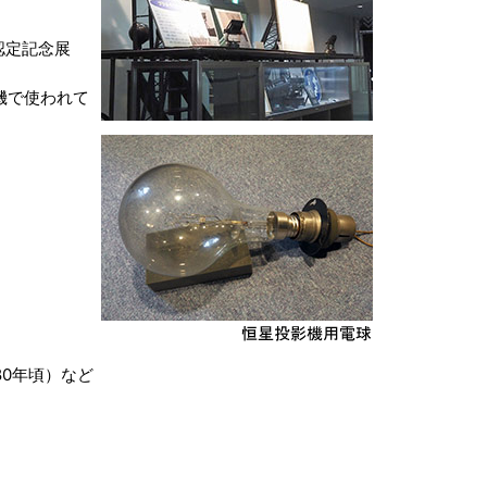
認定記念展
機で使われて
。
0年頃）など