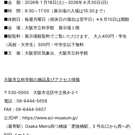
■会 期：2026年７月18日(土)～2026年８月30日(日)
■時 間：9:30～17:00（展示場の入場は16:30まで）
■休館日：毎週月曜日（祝休日の場合は翌平日）※８月10日は開館
■会 場：大阪市立科学館 展示場１階
■観覧料：展示場観覧料でご覧いただけます。 大人400円・学生
（高校・大学生）300円・中学生以下無料
■主 催：大阪管区気象台、大阪市立科学館
大阪市立科学館の施設及びアクセス情報
〒530-0005 大阪市北区中之島4-2-1
電話：06-6444-5656
FAX：06-6444-5657
公式HP：https://www.sci-museum.jp/
（最寄駅）Osaka Metro四つ橋線「肥後橋駅」3 号出口から西へ約
500 メートル