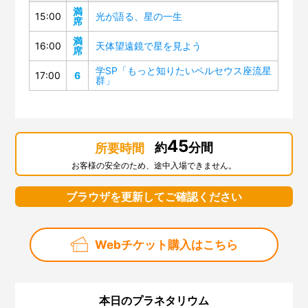
満
15:00
光が語る、星の一生
席
満
16:00
天体望遠鏡で星を見よう
席
学SP「もっと知りたいペルセウス座流星
17:00
6
群」
45
約
分間
所要時間
お客様の安全のため、途中入場できません。
ブラウザを更新してご確認ください
Webチケット購入はこちら
本日のプラネタリウム