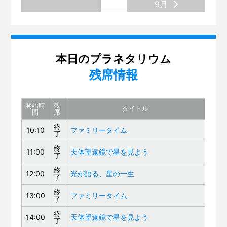
9月
本日のプラネタリウム
残席情報
開始時
残
タイトル
間
席
終
10:10
ファミリータイム
了
終
11:00
天体望遠鏡で星を見よう
了
終
12:00
光が語る、星の一生
了
終
13:00
ファミリータイム
了
終
14:00
天体望遠鏡で星を見よう
了