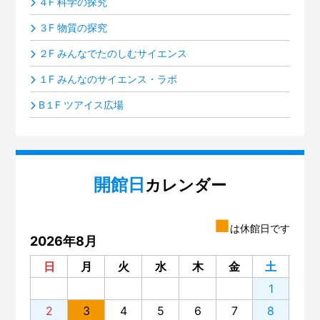
４F 科学の探究
３F 物質の探究
２F みんなでたのしむサイエンス
１F みんなのサイエンス・ラボ
B１F ツアイス広場
開館日
カレンダー
■
は休館日です
2026年8月
日
月
火
水
木
金
土
1
2
3
4
5
6
7
8