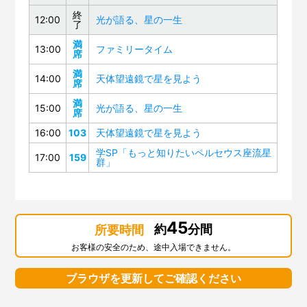
終
12:00
光が語る、星の一生
了
満
13:00
ファミリータイム
席
満
14:00
天体望遠鏡で星を見よう
席
満
15:00
光が語る、星の一生
席
16:00
103
天体望遠鏡で星を見よう
学SP「もっと知りたいペルセウス座流星
17:00
159
群」
45
約
分間
所要時間
お客様の安全のため、途中入場できません。
ブラウザを更新してご確認ください