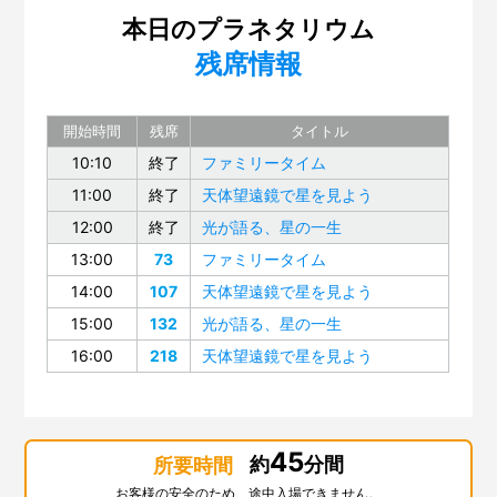
本日のプラネタリウム
残席情報
開始時間
残席
タイトル
10:10
終了
ファミリータイム
11:00
終了
天体望遠鏡で星を見よう
12:00
終了
光が語る、星の一生
13:00
73
ファミリータイム
14:00
107
天体望遠鏡で星を見よう
15:00
132
光が語る、星の一生
16:00
218
天体望遠鏡で星を見よう
45
約
分間
所要時間
お客様の安全のため、途中入場できません。