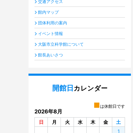
交通アクセス
館内マップ
団体利用の案内
イベント情報
大阪市立科学館について
館長あいさつ
開館日
カレンダー
■
は休館日です
2026年8月
日
月
火
水
木
金
土
1