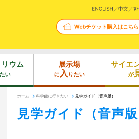
ENGLISH
中文
한
Webチケット購入はこちら
タリウム
展示場
サイエ
入
たい
に
りたい
が
ホーム
科学館に行きたい
見学ガイド（音声版）
見学ガイド（音声版