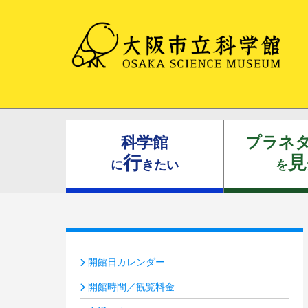
科学館
プラネ
行
見
に
きたい
を
開館日カレンダー
開館時間／観覧料金