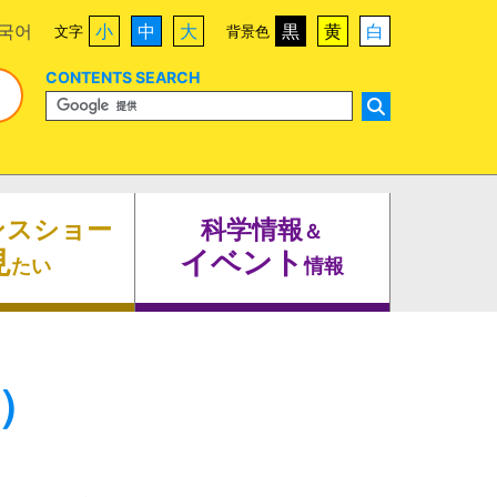
국어
小
中
大
黒
黄
白
文字
背景色
CONTENTS SEARCH
ンスショー
科学情報
＆
見
イベント
たい
情報
）