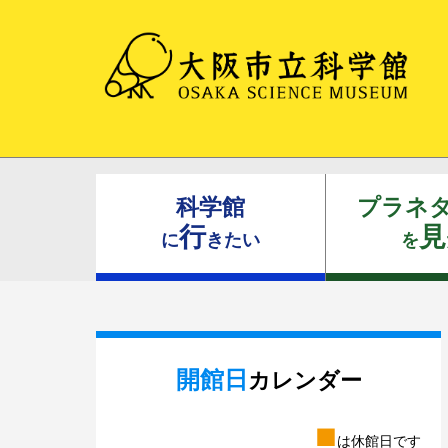
科学館
プラネ
行
見
に
きたい
を
開館日
カレンダー
■
は休館日です