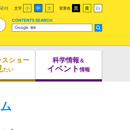
국어
小
中
大
黒
黄
白
文字
背景色
CONTENTS SEARCH
ンスショー
科学情報
＆
見
イベント
たい
情報
ーム