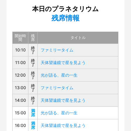
本日のプラネタリウム
残席情報
開始時
残
タイトル
間
席
終
10:10
ファミリータイム
了
終
11:00
天体望遠鏡で星を見よう
了
終
12:00
光が語る、星の一生
了
終
13:00
ファミリータイム
了
終
14:00
天体望遠鏡で星を見よう
了
満
15:00
光が語る、星の一生
席
満
16:00
天体望遠鏡で星を見よう
席