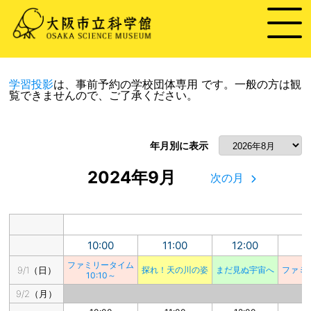
学習投影
は、事前予約の学校団体専用 です。
一般の方は観
覧できませんので、ご了承ください。
年月別に表示
2024年9月
次の月
10:00
11:00
12:00
1
ファミリータイム
9/1（日）
探れ！天の川の姿
まだ見ぬ宇宙へ
ファミ
10:10～
9/2（月）