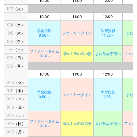
10:00
11:00
12:00
1
9/3（火）
10:00
11:00
12:00
1
9/4（水）
学習投影
学習投影
9/5（木）
ファミリータイム
まだ
9:50～
11:55～
9/6（金）
9/7（土）
ファミリータイム
探れ！天の川の姿
まだ見ぬ宇宙へ
ファミ
10:10～
9/8（日）
9/9（月）
10:00
11:00
12:00
1
9/10（火）
9/11（水）
学習投影
学習投影
ファミリータイム
まだ
9:50～
11:55～
9/12（木）
9/13（金）
9/14（土）
ファミリータイム
9/15（日）
探れ！天の川の姿
まだ見ぬ宇宙へ
ファミ
10:10～
9/16（月）