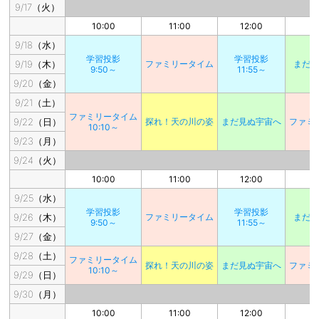
9/17（火）
10:00
11:00
12:00
1
9/18（水）
学習投影
学習投影
9/19（木）
ファミリータイム
まだ
9:50～
11:55～
9/20（金）
9/21（土）
ファミリータイム
9/22（日）
探れ！天の川の姿
まだ見ぬ宇宙へ
ファミ
10:10～
9/23（月）
9/24（火）
10:00
11:00
12:00
1
9/25（水）
学習投影
学習投影
9/26（木）
ファミリータイム
まだ
9:50～
11:55～
9/27（金）
9/28（土）
ファミリータイム
探れ！天の川の姿
まだ見ぬ宇宙へ
ファミ
10:10～
9/29（日）
9/30（月）
10:00
11:00
12:00
1