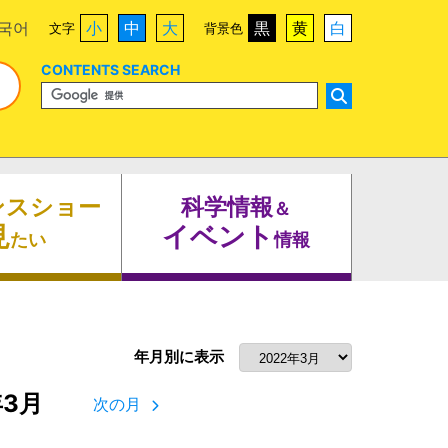
국어
小
中
大
黒
黄
白
文字
背景色
CONTENTS SEARCH
ンスショー
科学情報
＆
見
イベント
たい
情報
年月別に表示
年3月
次の月