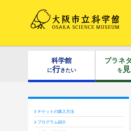
科学館
プラネ
行
見
に
きたい
を
チケットの購入方法
プログラム紹介