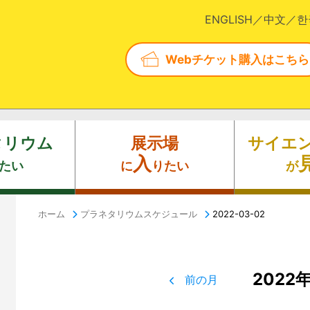
ENGLISH
中文
한
Webチケット購入はこちら
タリウム
展示場
サイエ
入
たい
に
りたい
が
ホーム
プラネタリウムスケジュール
2022-03-02
2022
前の月