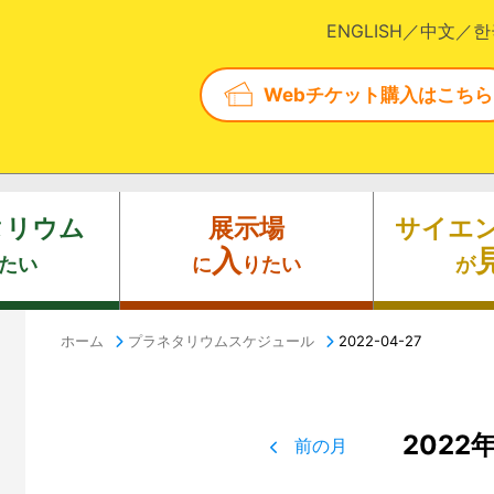
ENGLISH
中文
한
Webチケット購入はこちら
タリウム
展示場
サイエ
入
たい
に
りたい
が
ホーム
プラネタリウムスケジュール
2022-04-27
2022
前の月