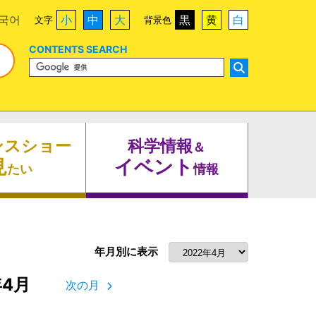
국어
小
中
大
黒
黄
白
文字
背景色
CONTENTS SEARCH
ンスショー
科学情報
＆
見
イベント
たい
情報
年月別に表示
年4月
次の月