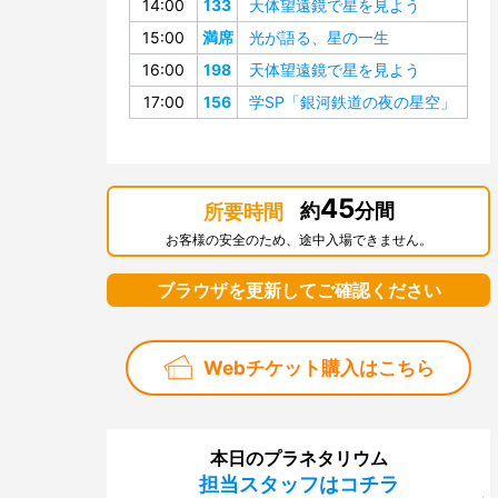
14:00
133
天体望遠鏡で星を見よう
15:00
満席
光が語る、星の一生
16:00
198
天体望遠鏡で星を見よう
17:00
156
学SP「銀河鉄道の夜の星空」
45
約
分間
所要時間
お客様の安全のため、途中入場できません。
ブラウザを更新してご確認ください
Webチケット購入はこちら
本日のプラネタリウム
担当スタッフはコチラ