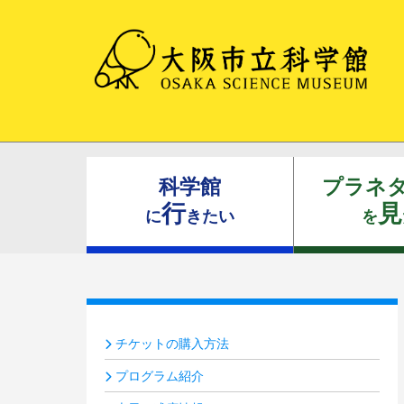
科学館
プラネ
行
見
に
きたい
を
チケットの購入方法
プログラム紹介