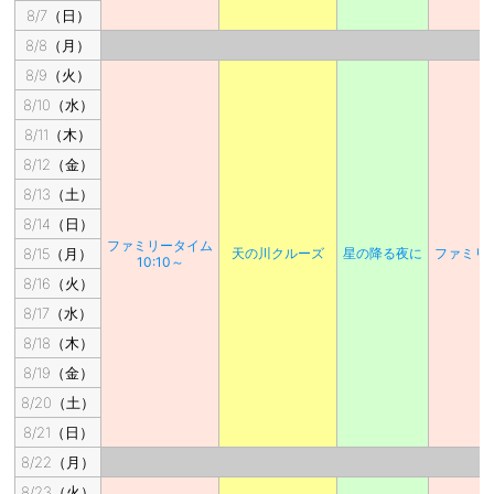
8/7（日）
8/8（月）
8/9（火）
8/10（水）
8/11（木）
8/12（金）
8/13（土）
8/14（日）
ファミリータイム
8/15（月）
天の川クルーズ
星の降る夜に
ファミリ
10:10～
8/16（火）
8/17（水）
8/18（木）
8/19（金）
8/20（土）
8/21（日）
8/22（月）
8/23（火）