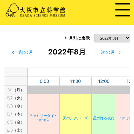
年月別に表示
2022年8月
前の月
次の月
10:00
11:00
12:00
13:
8/1（月）
8/2（火）
8/3（水）
8/4（木）
ファミリータイム
天の川クルーズ
星の降る夜に
ファミリ
10:10～
8/5（金）
8/6（土）