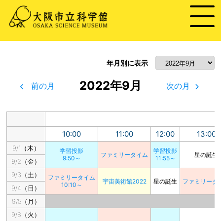
年月別に表示
2022年9月
前の月
次の月
10:00
11:00
12:00
13:00
9/1（木）
学習投影
学習投影
ファミリータイム
星の誕生
9:50～
11:55～
9/2（金）
9/3（土）
ファミリータイム
宇宙美術館2022
星の誕生
ファミリータ
10:10～
9/4（日）
9/5（月）
9/6（火）