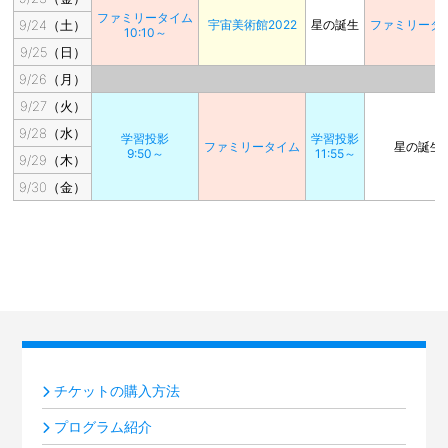
ファミリータイム
9/24（土）
宇宙美術館2022
星の誕生
ファミリータ
10:10～
9/25（日）
9/26（月）
9/27（火）
9/28（水）
学習投影
学習投影
ファミリータイム
星の誕生
9:50～
11:55～
9/29（木）
9/30（金）
チケットの購入方法
プログラム紹介