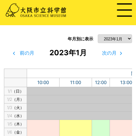
年月別に表示
2023年1月
前の月
次の月
開
10:00
11:00
12:00
13:00
1/1（日）
1/2（月）
1/3（火）
1/4（水）
1/5（木）
1/6（金）