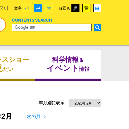
국어
小
中
大
黒
黄
白
文字
背景色
CONTENTS SEARCH
ンスショー
科学情報
＆
見
イベント
たい
情報
年月別に表示
年2月
次の月