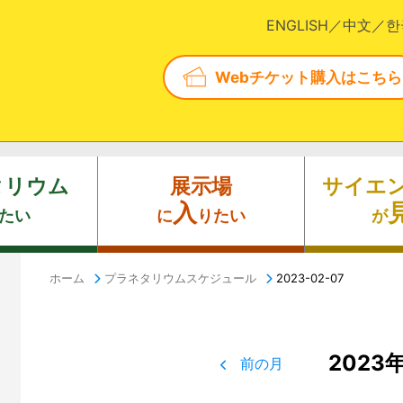
ENGLISH
中文
한
Webチケット購入はこちら
タリウム
展示場
サイエ
入
たい
に
りたい
が
ホーム
プラネタリウムスケジュール
2023-02-07
2023
前の月