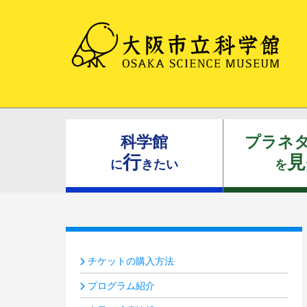
科学館
プラネ
行
見
に
きたい
を
チケットの購入方法
プログラム紹介