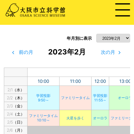
年月別に表示
2023年2月
前の月
次の月
10:00
11:00
12:00
13:00
2/1（水）
学習投影
学習投影
2/2（木）
ファミリータイム
オーロラ
9:50～
11:55～
2/3（金）
2/4（土）
ファミリータイム
火星を歩く
オーロラ
ファミリータ
10:10～
2/5（日）
2/6（月）