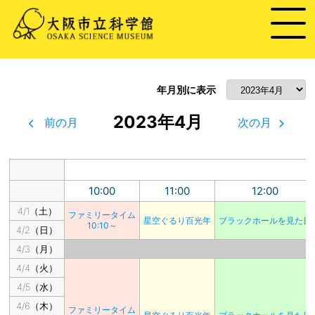
年月別に表示
2023年4月
前の月
次の月
10:00
11:00
12:00
4/1（土）
ファミリータイム
星空ぐるり百光年
ブラックホールを見た日
10:10～
4/2（日）
4/3（月）
4/4（火）
4/5（水）
4/6（木）
ファミリータイム