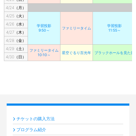
4/24（月）
4/25（火）
4/26（水）
学習投影
学習投影
ファミリータイム
9:50～
11:55～
4/27（木）
4/28（金）
4/29（土）
ファミリータイム
星空ぐるり百光年
ブラックホールを見た日
10:10～
4/30（日）
チケットの購入方法
プログラム紹介