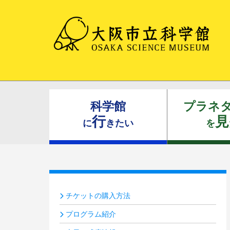
科学館
プラネ
行
見
に
きたい
を
チケットの購入方法
プログラム紹介