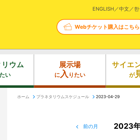
ENGLISH
中文
한
Webチケット購入はこちら
タリウム
展示場
サイエ
入
たい
に
りたい
が
ホーム
プラネタリウムスケジュール
2023-04-29
2023
前の月