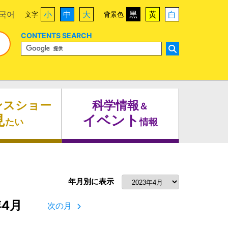
국어
小
中
大
黒
黄
白
文字
背景色
CONTENTS SEARCH
ンスショー
科学情報
＆
見
イベント
たい
情報
年月別に表示
年4月
次の月