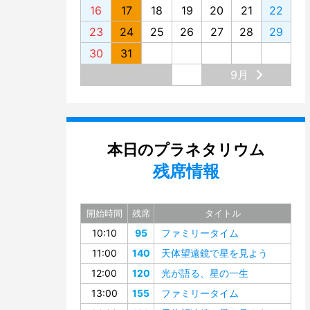
16
17
18
19
20
21
22
23
24
25
26
27
28
29
30
31
9月
本日のプラネタリウム
残席情報
開始時間
残席
タイトル
10:10
95
ファミリータイム
11:00
140
天体望遠鏡で星を見よう
12:00
120
光が語る、星の一生
13:00
155
ファミリータイム