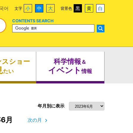
국어
小
中
大
黒
黄
白
文字
背景色
CONTENTS SEARCH
ンスショー
科学情報
＆
見
イベント
たい
情報
年月別に表示
年6月
次の月