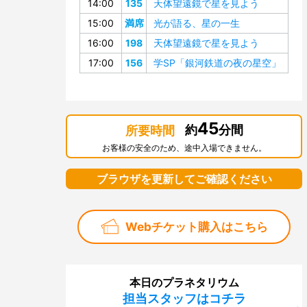
14:00
135
天体望遠鏡で星を見よう
15:00
満席
光が語る、星の一生
16:00
198
天体望遠鏡で星を見よう
17:00
156
学SP「銀河鉄道の夜の星空」
45
約
分間
所要時間
お客様の安全のため、途中入場できません。
ブラウザを更新してご確認ください
Webチケット購入はこちら
本日のプラネタリウム
担当スタッフはコチラ