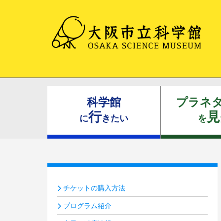
科学館
プラネ
行
見
に
きたい
を
チケットの購入方法
プログラム紹介