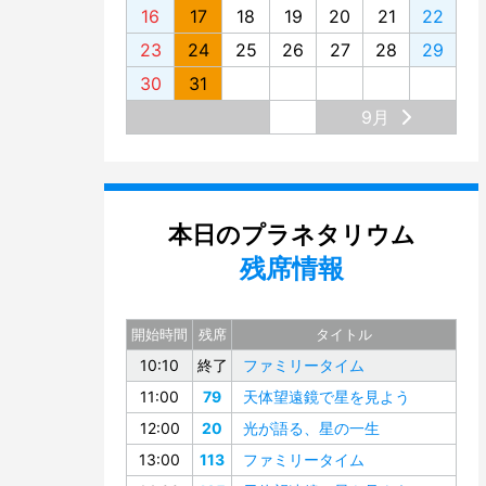
16
17
18
19
20
21
22
23
24
25
26
27
28
29
30
31
9月
本日のプラネタリウム
残席情報
開始時間
残席
タイトル
10:10
終了
ファミリータイム
11:00
79
天体望遠鏡で星を見よう
12:00
20
光が語る、星の一生
13:00
113
ファミリータイム