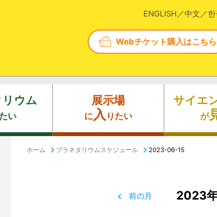
ENGLISH
中文
한
Webチケット購入はこちら
タリウム
展示場
サイエ
入
たい
に
りたい
が
ホーム
プラネタリウムスケジュール
2023-06-15
2023
前の月