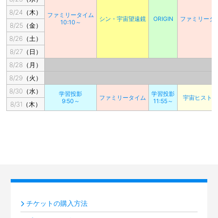
8/24（木）
ファミリータイム
シン・宇宙望遠鏡
ORIGIN
ファミリータ
10:10～
8/25（金）
8/26（土）
8/27（日）
8/28（月）
8/29（火）
8/30（水）
学習投影
学習投影
ファミリータイム
宇宙ヒスト
9:50～
11:55～
8/31（木）
チケットの購入方法