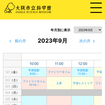
年月別に表示
2023年9月
前の月
次の月
10:00
11:00
12:00
1
学習投影
学習投影
9/1（金）
ファミリータイム
宇宙
9:50～
11:55～
9/2（土）
ファミリータイム
土星
宇宙ヒストリア
ファミ
10:10～
9/3（日）
9/4（月）
9/5（火）