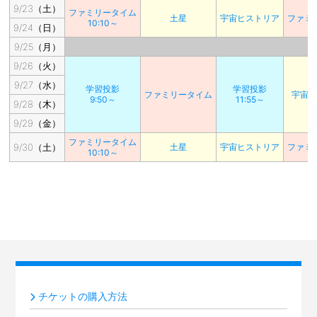
9/23（土）
ファミリータイム
土星
宇宙ヒストリア
ファミ
10:10～
9/24（日）
9/25（月）
9/26（火）
9/27（水）
学習投影
学習投影
ファミリータイム
宇宙
9:50～
11:55～
9/28（木）
9/29（金）
ファミリータイム
9/30（土）
土星
宇宙ヒストリア
ファミ
10:10～
チケットの購入方法