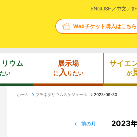
ENGLISH
中文
한
Webチケット購入はこちら
タリウム
展示場
サイエ
入
たい
に
りたい
が
ホーム
プラネタリウムスケジュール
2023-09-30
2023
前の月