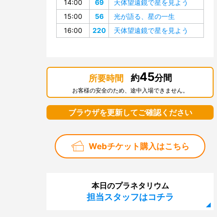
14:00
69
天体望遠鏡で星を見よう
15:00
56
光が語る、星の一生
16:00
220
天体望遠鏡で星を見よう
45
約
分間
所要時間
お客様の安全のため、途中入場できません。
ブラウザを更新してご確認ください
Webチケット購入はこちら
本日のプラネタリウム
担当スタッフはコチラ