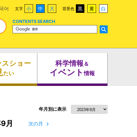
국어
小
中
大
黒
黄
白
文字
背景色
CONTENTS SEARCH
ンスショー
科学情報
＆
見
イベント
たい
情報
年月別に表示
年9月
次の月