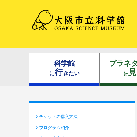
科学館
プラネ
行
見
に
きたい
を
チケットの購入方法
プログラム紹介