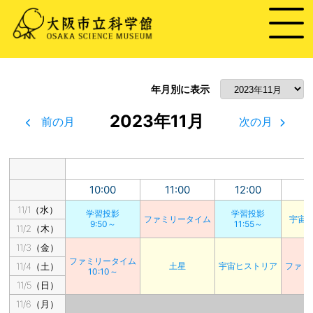
年月別に表示
2023年11月
前の月
次の月
10:00
11:00
12:00
1
11/1（水）
学習投影
学習投影
ファミリータイム
宇宙
9:50～
11:55～
11/2（木）
11/3（金）
ファミリータイム
11/4（土）
土星
宇宙ヒストリア
ファミ
10:10～
11/5（日）
11/6（月）