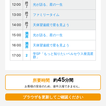
終
12:00
光が語る、星の一生
了
終
13:00
ファミリータイム
了
終
14:00
天体望遠鏡で星を見よう
了
満
15:00
光が語る、星の一生
席
満
16:00
天体望遠鏡で星を見よう
席
学SP「もっと知りたいペルセウス座流星
17:00
2
群」
45
約
分間
所要時間
お客様の安全のため、途中入場できません。
ブラウザを更新してご確認ください