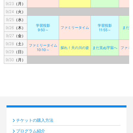
9/23（月）
9/24（火）
9/25（水）
学習投影
学習投影
9/26（木）
ファミリータイム
まだ
9:50～
11:55～
9/27（金）
9/28（土）
ファミリータイム
探れ！天の川の姿
まだ見ぬ宇宙へ
ファミ
10:10～
9/29（日）
9/30（月）
チケットの購入方法
プログラム紹介