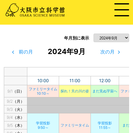
年月別に表示
2024年9月
前の月
次の月
10:00
11:00
12:00
1
ファミリータイム
9/1（日）
探れ！天の川の姿
まだ見ぬ宇宙へ
ファミ
10:10～
9/2（月）
9/3（火）
9/4（水）
学習投影
学習投影
9/5（木）
ファミリータイム
まだ
9:50～
11:55～