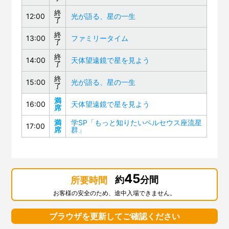
終
12:00
光が語る、星の一生
了
終
13:00
ファミリータイム
了
終
14:00
天体望遠鏡で星を見よう
了
終
15:00
光が語る、星の一生
了
満
16:00
天体望遠鏡で星を見よう
席
満
学SP「もっと知りたいペルセウス座流星
17:00
席
群」
45
約
分間
所要時間
お客様の安全のため、途中入場できません。
ブラウザを更新してご確認ください