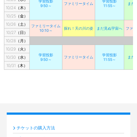
学習投影
学習投影
ファミリータイム
まだ
9:50～
11:55～
10/24（木）
10/25（金）
10/26（土）
ファミリータイム
探れ！天の川の姿
まだ見ぬ宇宙へ
ファミ
10:10～
10/27（日）
10/28（月）
10/29（火）
学習投影
学習投影
10/30（水）
ファミリータイム
まだ
9:50～
11:55～
10/31（木）
チケットの購入方法