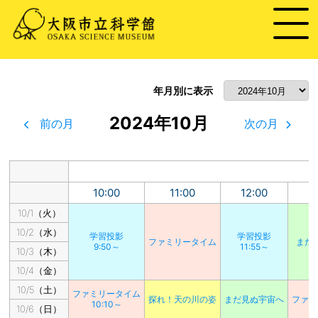
年月別に表示
2024年10月
前の月
次の月
10:00
11:00
12:00
1
10/1（火）
10/2（水）
学習投影
学習投影
ファミリータイム
まだ
9:50～
11:55～
10/3（木）
10/4（金）
10/5（土）
ファミリータイム
探れ！天の川の姿
まだ見ぬ宇宙へ
ファミ
10:10～
10/6（日）