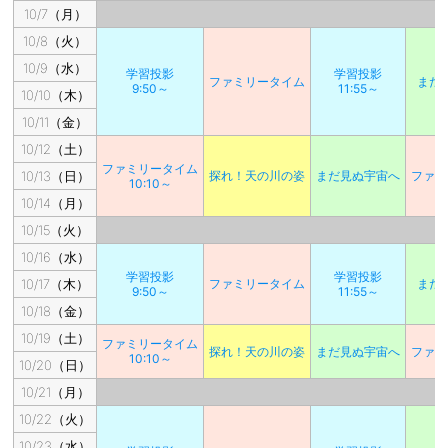
10/7（月）
10/8（火）
10/9（水）
学習投影
学習投影
ファミリータイム
まだ
9:50～
11:55～
10/10（木）
10/11（金）
10/12（土）
ファミリータイム
10/13（日）
探れ！天の川の姿
まだ見ぬ宇宙へ
ファミ
10:10～
10/14（月）
10/15（火）
10/16（水）
学習投影
学習投影
10/17（木）
ファミリータイム
まだ
9:50～
11:55～
10/18（金）
10/19（土）
ファミリータイム
探れ！天の川の姿
まだ見ぬ宇宙へ
ファミ
10:10～
10/20（日）
10/21（月）
10/22（火）
10/23（水）