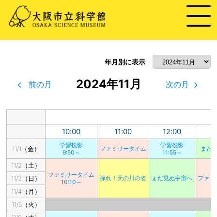
年月別に表示
2024年11月
前の月
次の月
10:00
11:00
12:00
1
学習投影
学習投影
11/1（金）
ファミリータイム
まだ
9:50～
11:55～
11/2（土）
ファミリータイム
11/3（日）
探れ！天の川の姿
まだ見ぬ宇宙へ
ファミ
10:10～
11/4（月）
11/5（火）