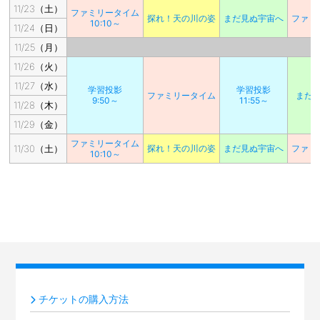
11/23（土）
ファミリータイム
探れ！天の川の姿
まだ見ぬ宇宙へ
ファミ
10:10～
11/24（日）
11/25（月）
11/26（火）
11/27（水）
学習投影
学習投影
ファミリータイム
まだ
9:50～
11:55～
11/28（木）
11/29（金）
ファミリータイム
11/30（土）
探れ！天の川の姿
まだ見ぬ宇宙へ
ファミ
10:10～
チケットの購入方法