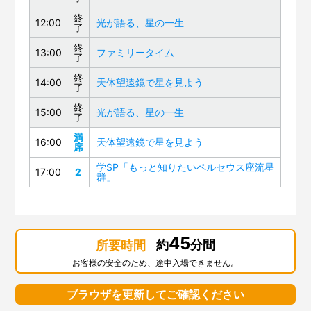
終
12:00
光が語る、星の一生
了
終
13:00
ファミリータイム
了
終
14:00
天体望遠鏡で星を見よう
了
終
15:00
光が語る、星の一生
了
満
16:00
天体望遠鏡で星を見よう
席
学SP「もっと知りたいペルセウス座流星
17:00
2
群」
45
約
分間
所要時間
お客様の安全のため、途中入場できません。
ブラウザを更新してご確認ください