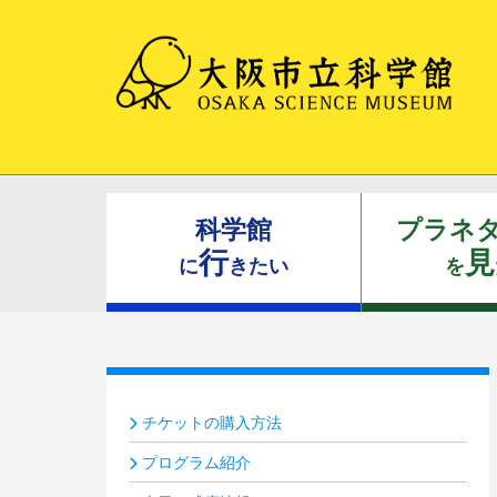
科学館
プラネ
行
見
に
きたい
を
チケットの購入方法
プログラム紹介