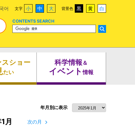
국어
小
中
大
黒
黄
白
文字
背景色
CONTENTS SEARCH
ンスショー
科学情報
＆
見
イベント
たい
情報
年月別に表示
年1月
次の月