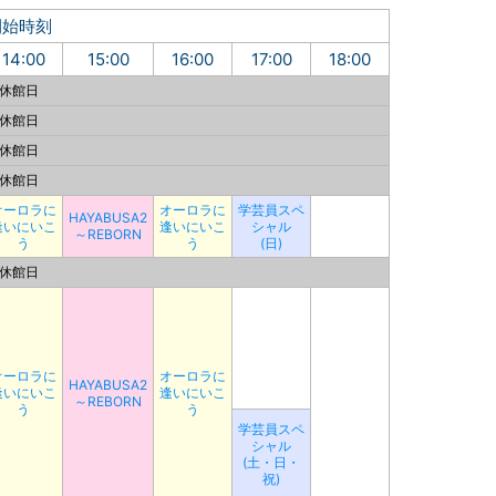
開始時刻
14:00
15:00
16:00
17:00
18:00
休館日
休館日
休館日
休館日
オーロラに
オーロラに
学芸員スペ
HAYABUSA2
逢いにいこ
逢いにいこ
シャル
～REBORN
う
う
(日)
休館日
オーロラに
オーロラに
HAYABUSA2
逢いにいこ
逢いにいこ
～REBORN
う
う
学芸員スペ
シャル
(土・日・
祝)