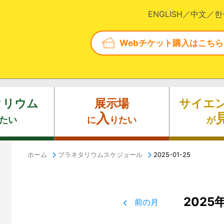
ENGLISH
中文
한
Webチケット購入はこちら
タリウム
展示場
サイエ
入
たい
に
りたい
が
ホーム
プラネタリウムスケジュール
2025-01-25
2025
前の月