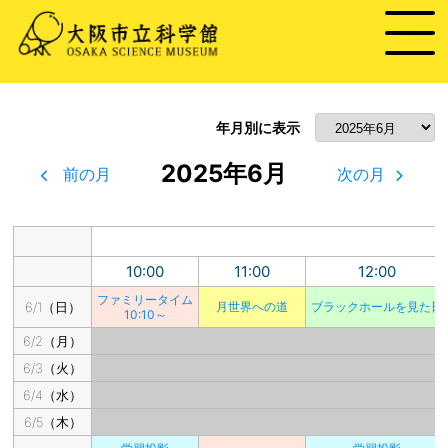
年月別に表示
2025年6月
前の月
次の月
10:00
11:00
12:00
ファミリータイム
6/1（日）
月世界への道
ブラックホールを見た日
10:10～
6/2（月）
6/3（火）
6/4（水）
6/5（木）