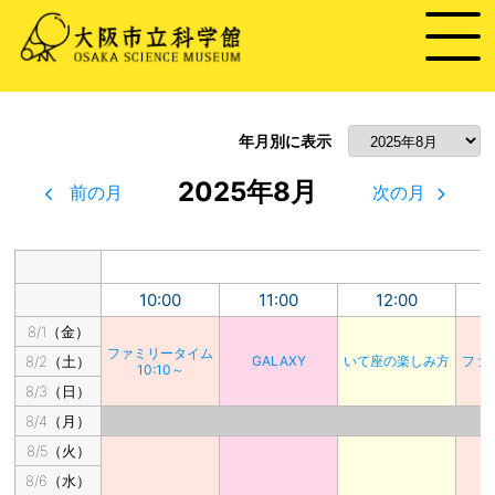
年月別に表示
2025年8月
前の月
次の月
10:00
11:00
12:00
8/1（金）
ファミリータイム
8/2（土）
GALAXY
いて座の楽しみ方
ファ
10:10～
8/3（日）
8/4（月）
8/5（火）
8/6（水）