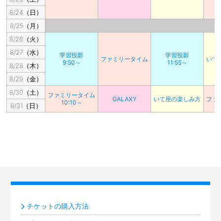
8/24（日）
8/25（月）
8/26（火）
8/27（水）
学習投影
学習投影
ファミリータイム
いて
9:50～
11:55～
8/28（木）
8/29（金）
8/30（土）
ファミリータイム
GALAXY
いて座の楽しみ方
ファ
10:10～
8/31（日）
チケットの購入方法