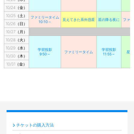
10/24（金）
10/25（土）
ファミリータイム
見えてきた系外惑星
星の降る夜に
ファミ
10:10～
10/26（日）
10/27（月）
10/28（火）
10/29（水）
学習投影
学習投影
ファミリータイム
星の
9:50～
11:55～
10/30（木）
10/31（金）
チケットの購入方法