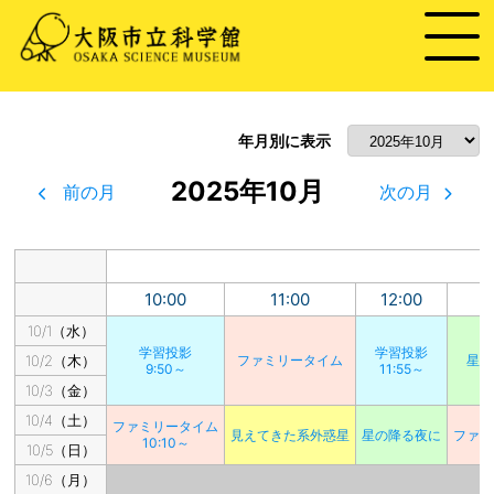
年月別に表示
2025年10月
前の月
次の月
10:00
11:00
12:00
1
10/1（水）
学習投影
学習投影
10/2（木）
ファミリータイム
星の
9:50～
11:55～
10/3（金）
10/4（土）
ファミリータイム
見えてきた系外惑星
星の降る夜に
ファミ
10:10～
10/5（日）
10/6（月）