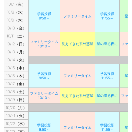
10/7（火）
10/8（水）
学習投影
学習投影
ファミリータイム
星の
9:50～
11:55～
10/9（木）
10/10（金）
10/11（土）
ファミリータイム
10/12（日）
見えてきた系外惑星
星の降る夜に
ファミ
10:10～
10/13（月）
10/14（火）
10/15（水）
学習投影
学習投影
10/16（木）
ファミリータイム
星の
9:50～
11:55～
10/17（金）
10/18（土）
ファミリータイム
見えてきた系外惑星
星の降る夜に
ファミ
10:10～
10/19（日）
10/20（月）
10/21（火）
10/22（水）
学習投影
学習投影
ファミリータイム
星の
9:50～
11:55～
10/23（木）