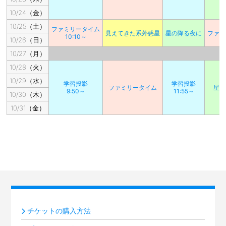
10/24（金）
10/25（土）
ファミリータイム
見えてきた系外惑星
星の降る夜に
ファミ
10:10～
10/26（日）
10/27（月）
10/28（火）
10/29（水）
学習投影
学習投影
ファミリータイム
星の
9:50～
11:55～
10/30（木）
10/31（金）
チケットの購入方法