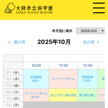
年月別に表示
2025年10月
前の月
次の月
10:00
11:00
12:00
1
10/1（水）
学習投影
学習投影
10/2（木）
ファミリータイム
星の
9:50～
11:55～
10/3（金）
10/4（土）
ファミリータイム
見えてきた系外惑星
星の降る夜に
ファミ
10:10～
10/5（日）
10/6（月）