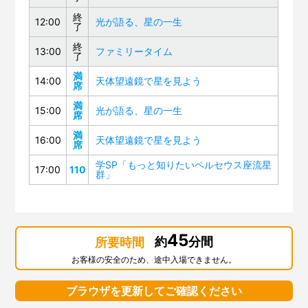
終
12:00
光が語る、星の一生
了
終
13:00
ファミリータイム
了
満
14:00
天体望遠鏡で星を見よう
席
満
15:00
光が語る、星の一生
席
満
16:00
天体望遠鏡で星を見よう
席
学SP「もっと知りたいペルセウス座流星
17:00
110
群」
45
約
分間
所要時間
お客様の安全のため、途中入場できません。
ブラウザを更新してご確認ください