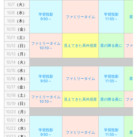
10/7（火）
10/8（水）
学習投影
学習投影
ファミリータイム
星の
9:50～
11:55～
10/9（木）
10/10（金）
10/11（土）
ファミリータイム
10/12（日）
見えてきた系外惑星
星の降る夜に
ファミ
10:10～
10/13（月）
10/14（火）
10/15（水）
学習投影
学習投影
10/16（木）
ファミリータイム
星の
9:50～
11:55～
10/17（金）
10/18（土）
ファミリータイム
見えてきた系外惑星
星の降る夜に
ファミ
10:10～
10/19（日）
10/20（月）
10/21（火）
10/22（水）
学習投影
学習投影
ファミリータイム
星の
9:50～
11:55～
10/23（木）