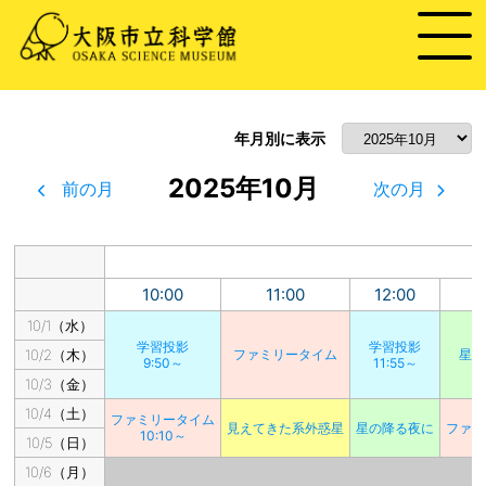
年月別に表示
2025年10月
前の月
次の月
10:00
11:00
12:00
1
10/1（水）
学習投影
学習投影
10/2（木）
ファミリータイム
星の
9:50～
11:55～
10/3（金）
10/4（土）
ファミリータイム
見えてきた系外惑星
星の降る夜に
ファミ
10:10～
10/5（日）
10/6（月）