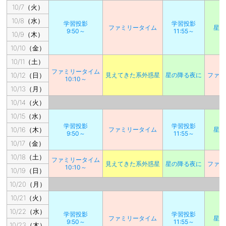
10/7（火）
10/8（水）
学習投影
学習投影
ファミリータイム
星の
9:50～
11:55～
10/9（木）
10/10（金）
10/11（土）
ファミリータイム
10/12（日）
見えてきた系外惑星
星の降る夜に
ファミ
10:10～
10/13（月）
10/14（火）
10/15（水）
学習投影
学習投影
10/16（木）
ファミリータイム
星の
9:50～
11:55～
10/17（金）
10/18（土）
ファミリータイム
見えてきた系外惑星
星の降る夜に
ファミ
10:10～
10/19（日）
10/20（月）
10/21（火）
10/22（水）
学習投影
学習投影
ファミリータイム
星の
9:50～
11:55～
10/23（木）