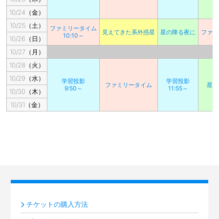
10/24（金）
10/25（土）
ファミリータイム
見えてきた系外惑星
星の降る夜に
ファミ
10:10～
10/26（日）
10/27（月）
10/28（火）
10/29（水）
学習投影
学習投影
ファミリータイム
星の
9:50～
11:55～
10/30（木）
10/31（金）
チケットの購入方法