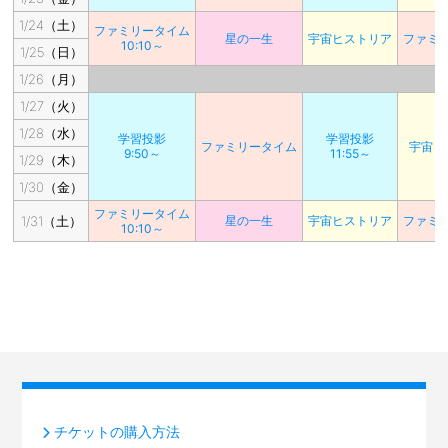
1/24（土）
ファミリータイム
星の一生
宇宙ヒストリア
ファミ
10:10～
1/25（日）
1/26（月）
1/27（火）
1/28（水）
学習投影
学習投影
ファミリータイム
宇宙ヒ
9:50～
11:55～
1/29（木）
1/30（金）
ファミリータイム
1/31（土）
星の一生
宇宙ヒストリア
ファミ
10:10～
チケットの購入方法