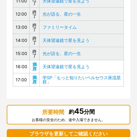
11:00
天体望遠鏡で星を見よう
了
終
12:00
光が語る、星の一生
了
終
13:00
ファミリータイム
了
終
14:00
天体望遠鏡で星を見よう
了
終
15:00
光が語る、星の一生
了
満
16:00
天体望遠鏡で星を見よう
席
満
学SP「もっと知りたいペルセウス座流星
17:00
席
群」
45
約
分間
所要時間
お客様の安全のため、途中入場できません。
ブラウザを更新してご確認ください