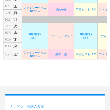
1/24（土）
ファミリータイム
星の一生
宇宙ヒストリア
ファミ
10:10～
1/25（日）
1/26（月）
1/27（火）
1/28（水）
学習投影
学習投影
ファミリータイム
宇宙ヒ
9:50～
11:55～
1/29（木）
1/30（金）
ファミリータイム
1/31（土）
星の一生
宇宙ヒストリア
ファミ
10:10～
チケットの購入方法