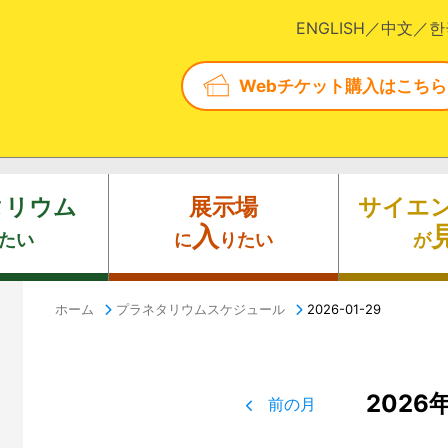
ENGLISH
中文
한
Webチケット購入はこちら
タリウム
展示場
サイエ
入
たい
に
りたい
が
ホーム
プラネタリウムスケジュール
2026-01-29
2026
前の月