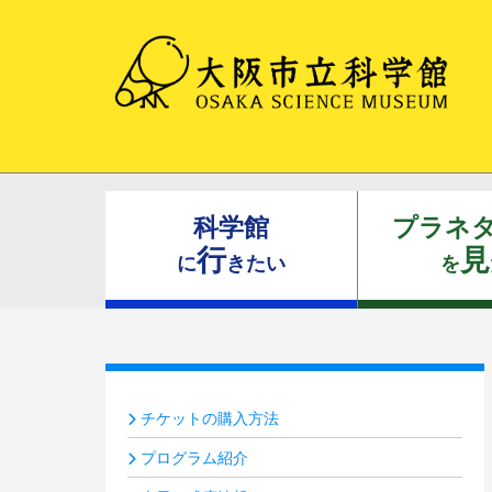
科学館
プラネ
行
見
に
きたい
を
チケットの購入方法
プログラム紹介