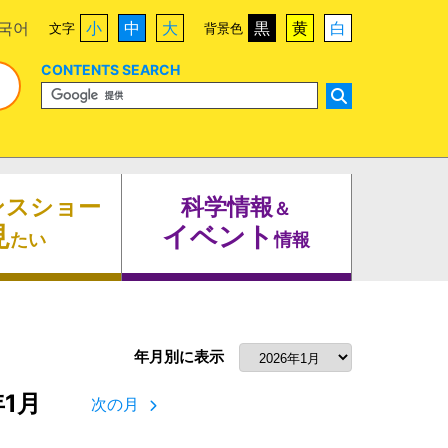
국어
小
中
大
黒
黄
白
文字
背景色
CONTENTS SEARCH
ンスショー
科学情報
＆
見
イベント
たい
情報
年月別に表示
年1月
次の月