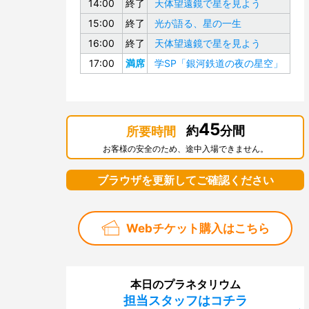
14:00
終了
天体望遠鏡で星を見よう
15:00
終了
光が語る、星の一生
16:00
終了
天体望遠鏡で星を見よう
17:00
満席
学SP「銀河鉄道の夜の星空」
45
約
分間
所要時間
お客様の安全のため、途中入場できません。
ブラウザを更新してご確認ください
Webチケット購入はこちら
本日のプラネタリウム
担当スタッフはコチラ