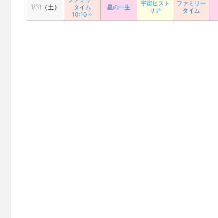
宇宙ヒスト
ファミリー
1/31（土）
タイム
星の一生
リア
タイム
10:10～