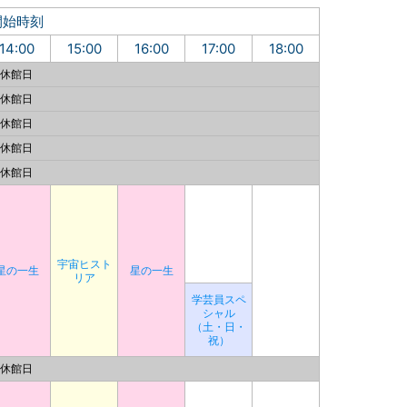
開始時刻
14:00
15:00
16:00
17:00
18:00
休館日
休館日
休館日
休館日
休館日
宇宙ヒスト
星の一生
星の一生
リア
学芸員スペ
シャル
（土・日・
祝）
休館日