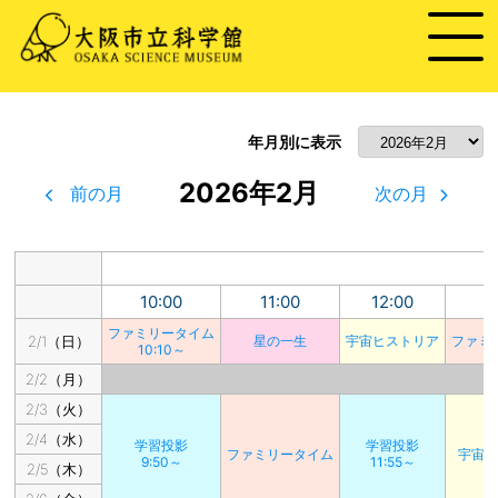
年月別に表示
2026年2月
前の月
次の月
10:00
11:00
12:00
1
ファミリータイム
2/1（日）
星の一生
宇宙ヒストリア
ファミ
10:10～
2/2（月）
2/3（火）
2/4（水）
学習投影
学習投影
ファミリータイム
宇宙
9:50～
11:55～
2/5（木）