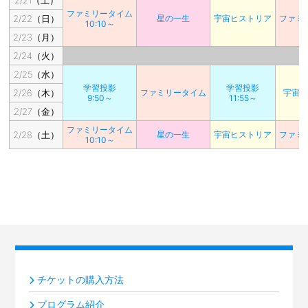
2/21（土）
ファミリータイム
2/22（日）
星の一生
宇宙ヒストリア
ファミ
10:10～
2/23（月）
2/24（火）
2/25（水）
学習投影
学習投影
2/26（木）
ファミリータイム
宇宙
9:50～
11:55～
2/27（金）
ファミリータイム
2/28（土）
星の一生
宇宙ヒストリア
ファミ
10:10～
チケットの購入方法
プログラム紹介