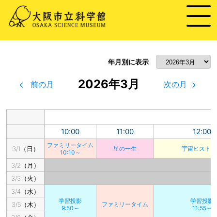
年月別に表示
2026年3月
前の月
次の月
10:00
11:00
12:00
ファミリータイム
3/1（日）
星の一生
宇宙ヒストリ
10:10～
3/2（月）
3/3（火）
3/4（水）
学習投影
学習投影
3/5（木）
ファミリータイム
9:50～
11:55～