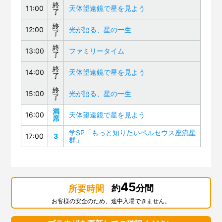
終
11:00
天体望遠鏡で星を見よう
了
終
12:00
光が語る、星の一生
了
終
13:00
ファミリータイム
了
終
14:00
天体望遠鏡で星を見よう
了
終
15:00
光が語る、星の一生
了
満
16:00
天体望遠鏡で星を見よう
席
学SP「もっと知りたいペルセウス座流星
17:00
3
群」
45
約
分間
所要時間
お客様の安全のため、途中入場できません。