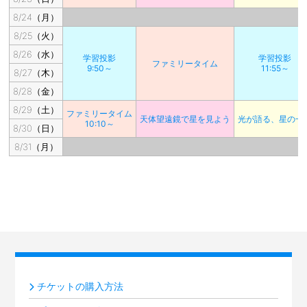
8/24（月）
8/25（火）
8/26（水）
学習投影
学習投影
ファミリータイム
9:50～
11:55～
8/27（木）
8/28（金）
8/29（土）
ファミリータイム
天体望遠鏡で星を見よう
光が語る、星の一
10:10～
8/30（日）
8/31（月）
チケットの購入方法