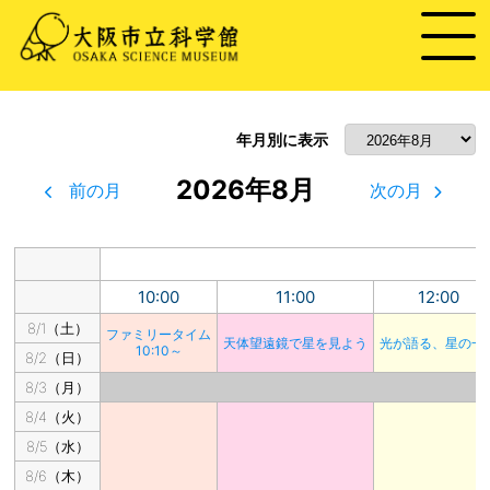
年月別に表示
2026年8月
前の月
次の月
10:00
11:00
12:00
8/1（土）
ファミリータイム
天体望遠鏡で星を見よう
光が語る、星の一
10:10～
8/2（日）
8/3（月）
8/4（火）
8/5（水）
8/6（木）