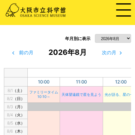
年月別に表示
2026年8月
前の月
次の月
10:00
11:00
12:00
8/1（土）
ファミリータイム
天体望遠鏡で星を見よう
光が語る、星の一
10:10～
8/2（日）
8/3（月）
8/4（火）
8/5（水）
8/6（木）