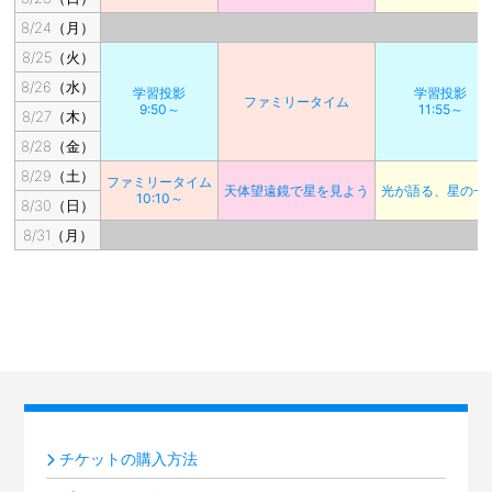
8/24（月）
8/25（火）
8/26（水）
学習投影
学習投影
ファミリータイム
9:50～
11:55～
8/27（木）
8/28（金）
8/29（土）
ファミリータイム
天体望遠鏡で星を見よう
光が語る、星の一
10:10～
8/30（日）
8/31（月）
チケットの購入方法