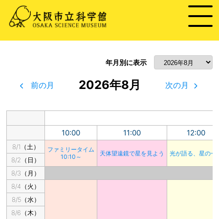
年月別に表示
2026年8月
前の月
次の月
10:00
11:00
12:00
8/1（土）
ファミリータイム
天体望遠鏡で星を見よう
光が語る、星の一
10:10～
8/2（日）
8/3（月）
8/4（火）
8/5（水）
8/6（木）