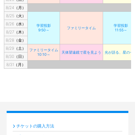
8/24（月）
8/25（火）
8/26（水）
学習投影
学習投影
ファミリータイム
9:50～
11:55～
8/27（木）
8/28（金）
8/29（土）
ファミリータイム
天体望遠鏡で星を見よう
光が語る、星の一
10:10～
8/30（日）
8/31（月）
チケットの購入方法