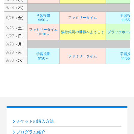
9/24（木）
学習投影
学習投
9/25（金）
ファミリータイム
9:50～
11:55～
9/26（土）
ファミリータイム
渦巻銀河の世界へようこそ
ブラックホール
10:10～
9/27（日）
9/28（月）
9/29（火）
学習投影
学習投
ファミリータイム
9:50～
11:55～
9/30（水）
チケットの購入方法
プログラム紹介