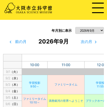
年月別に表示
2026年9月
前の月
次の月
10:00
11:00
12:00
9/1（火）
9/2（水）
学習投影
学習投
9/3（木）
ファミリータイム
9:50～
11:55～
9/4（金）
9/5（土）
ファミリータイム
渦巻銀河の世界へようこそ
ブラックホール
10:10～
9/6（日）