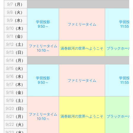
9/7（月）
9/8（火）
9/9（水）
学習投影
学習投
ファミリータイム
9:50～
11:55～
9/10（木）
9/11（金）
9/12（土）
ファミリータイム
渦巻銀河の世界へようこそ
ブラックホール
10:10～
9/13（日）
9/14（月）
9/15（火）
9/16（水）
学習投影
学習投
ファミリータイム
9:50～
11:55～
9/17（木）
9/18（金）
9/19（土）
9/20（日）
ファミリータイム
9/21（月）
渦巻銀河の世界へようこそ
ブラックホール
10:10～
9/22（火）
9/23（水）