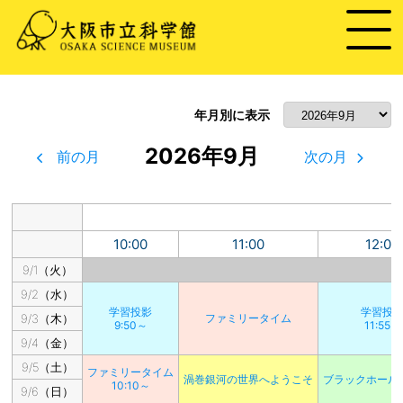
年月別に表示
2026年9月
前の月
次の月
10:00
11:00
12:00
9/1（火）
9/2（水）
学習投影
学習投
9/3（木）
ファミリータイム
9:50～
11:55～
9/4（金）
9/5（土）
ファミリータイム
渦巻銀河の世界へようこそ
ブラックホール
10:10～
9/6（日）