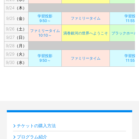
9/24（木）
学習投影
学習投
9/25（金）
ファミリータイム
9:50～
11:55～
9/26（土）
ファミリータイム
渦巻銀河の世界へようこそ
ブラックホール
10:10～
9/27（日）
9/28（月）
9/29（火）
学習投影
学習投
ファミリータイム
9:50～
11:55～
9/30（水）
チケットの購入方法
プログラム紹介