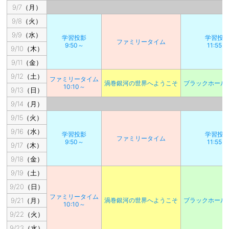
9/7（月）
9/8（火）
9/9（水）
学習投影
学習投
ファミリータイム
9:50～
11:55～
9/10（木）
9/11（金）
9/12（土）
ファミリータイム
渦巻銀河の世界へようこそ
ブラックホール
10:10～
9/13（日）
9/14（月）
9/15（火）
9/16（水）
学習投影
学習投
ファミリータイム
9:50～
11:55～
9/17（木）
9/18（金）
9/19（土）
9/20（日）
ファミリータイム
9/21（月）
渦巻銀河の世界へようこそ
ブラックホール
10:10～
9/22（火）
9/23（水）