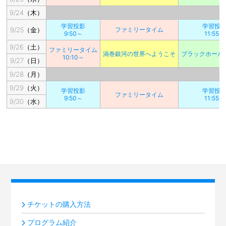
9/24（木）
学習投影
学習投
9/25（金）
ファミリータイム
9:50～
11:55～
9/26（土）
ファミリータイム
渦巻銀河の世界へようこそ
ブラックホール
10:10～
9/27（日）
9/28（月）
9/29（火）
学習投影
学習投
ファミリータイム
9:50～
11:55～
9/30（水）
チケットの購入方法
プログラム紹介