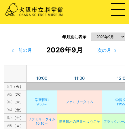
年月別に表示
2026年9月
前の月
次の月
10:00
11:00
12:00
9/1（火）
9/2（水）
学習投影
学習投
9/3（木）
ファミリータイム
9:50～
11:55～
9/4（金）
9/5（土）
ファミリータイム
渦巻銀河の世界へようこそ
ブラックホール
10:10～
9/6（日）