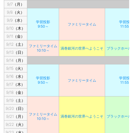
9/7（月）
9/8（火）
9/9（水）
学習投影
学習投
ファミリータイム
9:50～
11:55～
9/10（木）
9/11（金）
9/12（土）
ファミリータイム
渦巻銀河の世界へようこそ
ブラックホール
10:10～
9/13（日）
9/14（月）
9/15（火）
9/16（水）
学習投影
学習投
ファミリータイム
9:50～
11:55～
9/17（木）
9/18（金）
9/19（土）
9/20（日）
ファミリータイム
9/21（月）
渦巻銀河の世界へようこそ
ブラックホール
10:10～
9/22（火）
9/23（水）