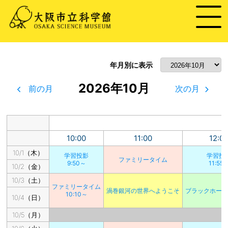
年月別に表示
2026年10月
前の月
次の月
10:00
11:00
12:0
10/1（木）
学習投影
学習投
ファミリータイム
9:50～
11:55
10/2（金）
10/3（土）
ファミリータイム
渦巻銀河の世界へようこそ
ブラックホー
10:10～
10/4（日）
10/5（月）