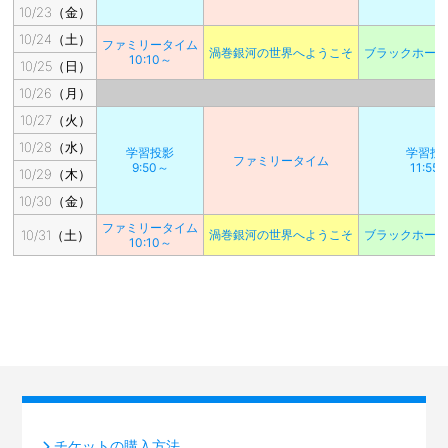
10/23（金）
10/24（土）
ファミリータイム
渦巻銀河の世界へようこそ
ブラックホー
10:10～
10/25（日）
10/26（月）
10/27（火）
10/28（水）
学習投影
学習投
ファミリータイム
9:50～
11:55
10/29（木）
10/30（金）
ファミリータイム
10/31（土）
渦巻銀河の世界へようこそ
ブラックホー
10:10～
チケットの購入方法