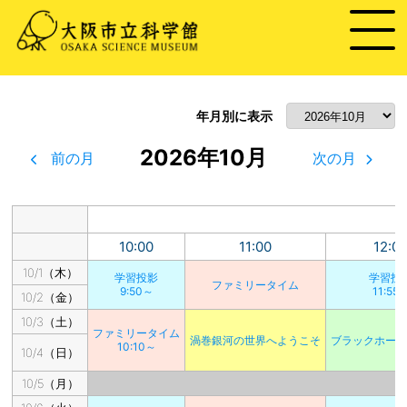
年月別に表示
2026年10月
前の月
次の月
10:00
11:00
12:0
10/1（木）
学習投影
学習投
ファミリータイム
9:50～
11:55
10/2（金）
10/3（土）
ファミリータイム
渦巻銀河の世界へようこそ
ブラックホー
10:10～
10/4（日）
10/5（月）