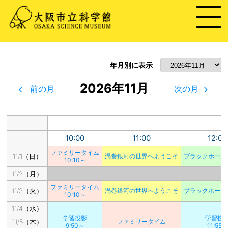
年月別に表示
2026年11月
前の月
次の月
10:00
11:00
12:00
ファミリータイム
11/1（日）
渦巻銀河の世界へようこそ
ブラックホール
10:10～
11/2（月）
ファミリータイム
11/3（火）
渦巻銀河の世界へようこそ
ブラックホール
10:10～
11/4（水）
学習投影
学習投
11/5（木）
ファミリータイム
9:50～
11:55～