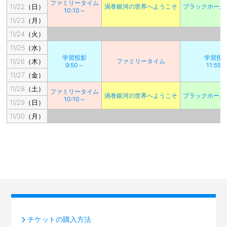
ファミリータイム
11/22（日）
渦巻銀河の世界へようこそ
ブラックホール
10:10～
11/23（月）
11/24（火）
11/25（水）
学習投影
学習投
11/26（木）
ファミリータイム
9:50～
11:55～
11/27（金）
11/28（土）
ファミリータイム
渦巻銀河の世界へようこそ
ブラックホール
10:10～
11/29（日）
11/30（月）
チケットの購入方法