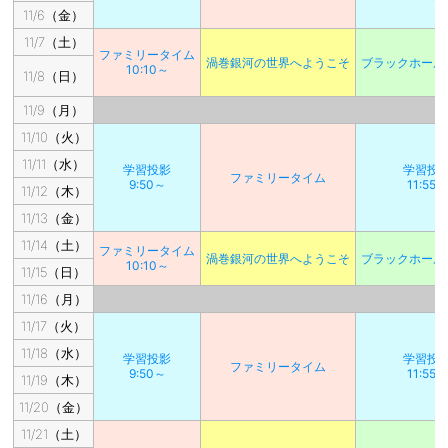
11/6（金）
11/7（土）
ファミリータイム
渦巻銀河の世界へようこそ
ブラックホール
10:10～
11/8（日）
11/9（月）
11/10（火）
11/11（水）
学習投影
学習投
ファミリータイム
9:50～
11:55～
11/12（木）
11/13（金）
11/14（土）
ファミリータイム
渦巻銀河の世界へようこそ
ブラックホール
10:10～
11/15（日）
11/16（月）
11/17（火）
11/18（水）
学習投影
学習投
ファミリータイム
9:50～
11:55～
11/19（木）
11/20（金）
11/21（土）